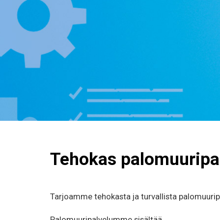
Tehokas palomuuripa
Tarjoamme tehokasta ja turvallista palomuuripa
Palomuuripalvelumme sisältää