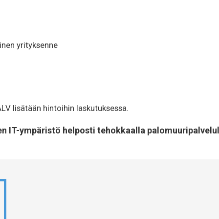
inen yrityksenne
LV lisätään hintoihin laskutuksessa.
sen IT-ympäristö helposti tehokkaalla palomuuripalvel